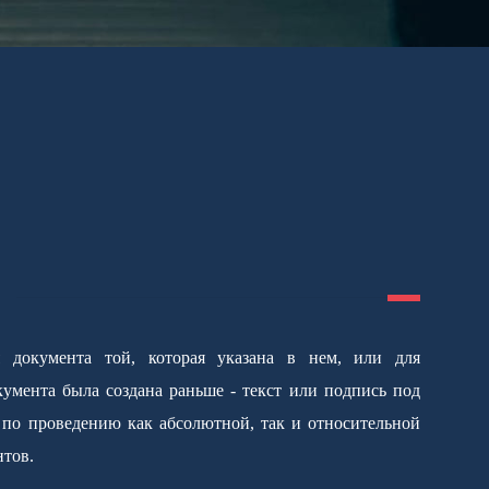
нтов.