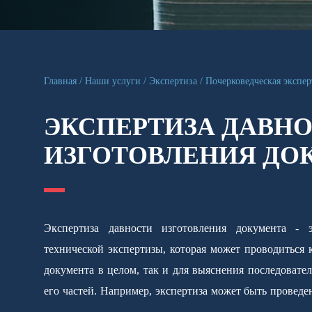
Главная
Наши услуги
Экспертиза
Почерковедческая экспер
ЭКСПЕРТИЗА ДАВН
ИЗГОТОВЛЕНИЯ ДО
Экспертиза давности изготовления документа - э
фактической даты создания документа той, котор
технической экспертизы, которая может проводиться 
определения, какая часть документа была создана ра
документа в целом, так и для выяснения последовате
ним. Мы предлагаем услуги по проведению как абсол
его частей. Например, экспертиза может быть проведе