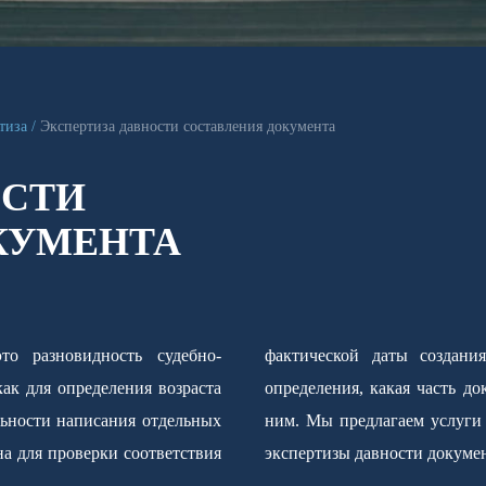
тиза
Экспертиза давности составления документа
ОСТИ
КУМЕНТА
то разновидность судебно-
ая указана в нем, или для
как для определения возраста
ньше - текст или подпись под
льности написания отдельных
ютной, так и относительной
на для проверки соответствия
экспертизы давности докуме