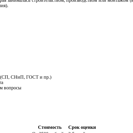
ая занималась строительством, производством или монтажом (в
ия).
 (СП, СНиП, ГОСТ и пр.)
та
ом вопросы
Стоимость
Срок оценки