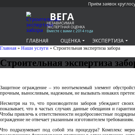
Приём заявок круглос
ВЕГА
НЕЗАВИСИМАЯ
ЭКСПЕРТНАЯ ОЦЕНКА
Вместе с вами с 2014 года
ГЛАВНАЯ
ОЦЕНКА
ЭКСПЕРТИЗА
Главная
»
Наши услуги
»
Строительная экспертиза забора
Строительная экспертиза забо
Защитное ограждение – это неотъемлемый элемент обустройст
прочным, выносливым, надежным, не вызывать никаких претензи
Несмотря на то, что производители заборов убеждают своих
показывает, что в частых случаях данные обещания и гарант
Чтобы привлечь к ответственности недобросовестные подрядные
ограждение не отвечает указанным изготовителем требованиям.
Что подразумевает под собой эта процедура? Комплекс меро