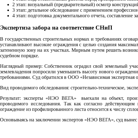
2 этап: визуальный (предварительный) осмотр конструкци
3 этап: детальное обследование с применением професси
4 этап: подготовка документального отчета, составление 
Экспертиза забора на соответствие СНиП
В государственных строительных нормах и требованиях оговари
устанавливают высокие ограждения с целью создания максималь
затененную зону на их участках. Мирным путем решить возникш
судебном порядке.
Наглядный пример: Собственник оградил свой земельный участ
землевладения попросили уменьшить высоту нового ограждения
требованиями. Суд обратился в ООО «Независимая экспертная о
Вид проводимого обследования: строительно-техническое, экспе
Результат: эксперты «НЭО ВЕГА» выехали на объект, произ
проводимого исследования. Так как согласно действующим
ограждение из профилированного листа относится к числу спло
Основываясь на заключении экспертов «НЭО ВЕГА», суд вынес 