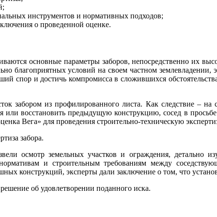
й;
ональных инструментов и нормативных подходов;
заключения о проведенной оценке.
ваются основные параметры заборов, непосредственно их высот
но благоприятных условий на своем частном землевладении, эт
ий спор и достичь компромисса в сложившихся обстоятельствах
ок забором из профилированного листа. Как следствие – на с
 или восстановить предыдущую конструкцию, сосед в просьбе о
ценка Вега» для проведения строительно-техническую экспертиз
ртиза забора.
вели осмотр земельных участков и ограждения, детально и
 нормативам и строительным требованиям между соседствую
шных конструкций, эксперты дали заключение о том, что устано
решение об удовлетворении поданного иска.