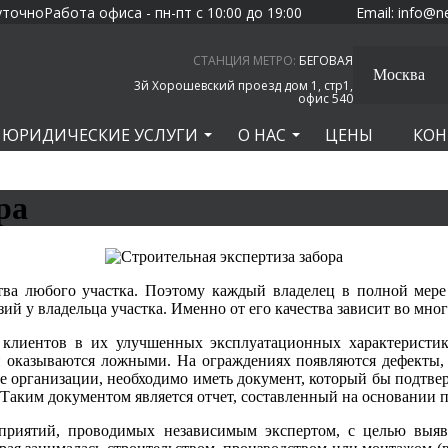
уточно
Работа офиса - пн-пт с 10:00 до 19:00
Email:
info@n
СТАНЦИЯ МЕТРО:
БЕГОВАЯ
Москва
3й Хорошевский проезд дом 1, стр1,
офис 540
ЮРИДИЧЕСКИЕ УСЛУГИ
О НАС
ЦЕНЫ
КОН
ра
ва любого участка. Поэтому каждый владелец в полной мере 
й у владельца участка. Именно от его качества зависит во мно
 клиентов в их улучшенных эксплуатационных характеристика
ии оказываются ложными. На ограждениях появляются дефекты
 организации, необходимо иметь документ, который бы подтверж
 Таким документом является отчет, составленный на основании 
приятий, проводимых независимым экспертом, с целью выявл