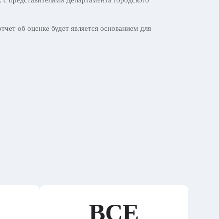
х с представителями Департамента городского
чет об оценке будет является основанием для
ВСЕ