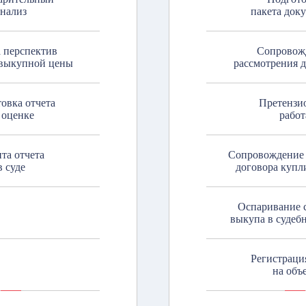
анализ
пакета док
 перспектив
Сопровож
выкупной цены
рассмотрения 
овка отчета
Претензи
 оценке
работ
та отчета
Сопровождение
в суде
договора купл
Оспаривание 
выкупа в судеб
Регистраци
на объ