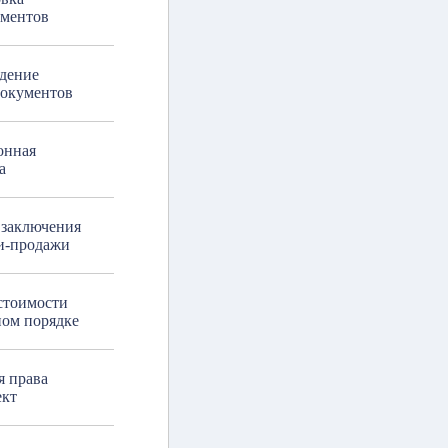
ументов
дение
документов
онная
а
 заключения
и-продажи
стоимости
ном порядке
я права
ект