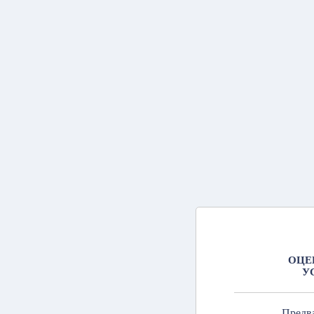
ОЦЕ
У
Предв