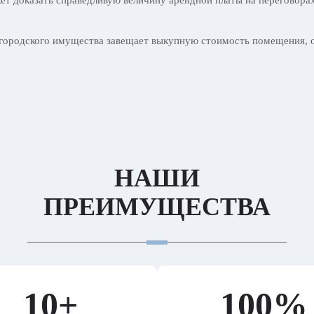
т доказать справедливую величину арендной платы на переговора
городского имущества завещает выкупную стоимость помещения, от
НАШИ
ПРЕИМУЩЕСТВА
10+
100%