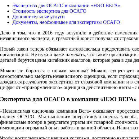
Экспертиза для ОСАГО в компании «НЭО ВЕГА»
Стоимость экспертиза для ОСАГО
Дополнительные услуги
Документы, необходимые для экспертизы ОСАГО
Дело в том, что в 2016 году вступили в действие изменения
независимого эксперта, и грамотный юрист получал от страхо
Новый закон теперь обязывает автовладельца предоставить св
организацию. Не нужно даже намекать, что такие организации 
деталей берутся цены китайских аналогов, которые раза в два де
Можно ли бороться с новым законом? Можно, существует дв
самостоятельно выбрать независимого оценщика, если страховщи
дождаться результатов экспертизы от страховой компании и в сл
цифры от «прикормленного» оценщика действительно взяты «с п
Экспертиза для ОСАГО в компании «НЭО ВЕГА»
«Независимая оценочная компания Вега» оказывает профессио
полису ОСАГО. Мы выполним оперативную оценку ущерба, пон
финансовые потери в результате утраты им товарной стоимост
имеющими огромный опыт работы в данной области. Наши экспе
Чтобы воспользоваться нашими услугами, достаточно выполнит