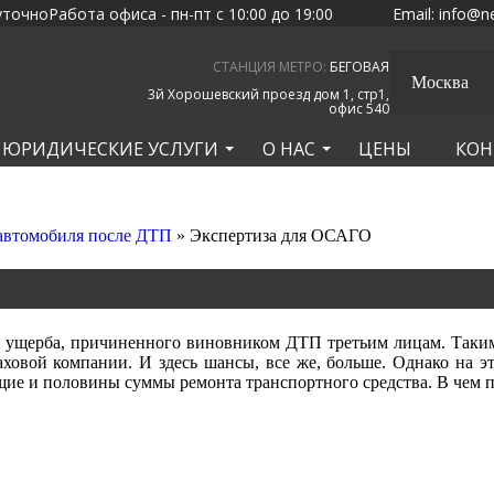
уточно
Работа офиса - пн-пт с 10:00 до 19:00
Email:
info@n
СТАНЦИЯ МЕТРО:
БЕГОВАЯ
Москва
3й Хорошевский проезд дом 1, стр1,
офис 540
ЮРИДИЧЕСКИЕ УСЛУГИ
О НАС
ЦЕНЫ
КОН
 автомобиля после ДТП
»
Экспертиза для ОСАГО
ущерба, причиненного виновником ДТП третьим лицам. Таким о
раховой компании. И здесь шансы, все же, больше. Однако на 
ие и половины суммы ремонта транспортного средства. В чем п