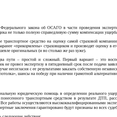
 Федерального закона об ОСАГО в части проведения эксперти
вщика не только полную справедливую сумму компенсации ущерб
ое транспортное средство на оценку самой страховой компани
заранее «прикормлены» страховщиком и производят оценку в ег
шевле оригинальных (и во столько же раз хуже).
а пути – простой и сложный. Первый вариант – это воспол
к не провел экспертизу в пятидневный срок после подачи заявле
учае несогласия с ее результатами заказать собственную независ
отолка», шансы на победу при наличии грамотной альтернативн
нальную юридическую помощь в определении реального ущерба
есенного транспортным средством в результате ДТП, рассчи
и. Все работы осуществляются высококвалифицированными экспе
ртные заключения гарантировано будут признаны во всех суде
ь следующие действия: