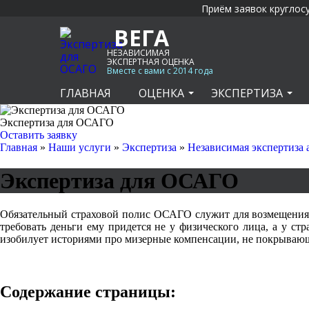
Приём заявок круглос
ВЕГА
НЕЗАВИСИМАЯ
ЭКСПЕРТНАЯ ОЦЕНКА
Вместе с вами с 2014 года
ГЛАВНАЯ
ОЦЕНКА
ЭКСПЕРТИЗА
Экспертиза для ОСАГО
Оставить заявку
Главная
»
Наши услуги
»
Экспертиза
»
Независимая экспертиза
Экспертиза для ОСАГО
Обязательный страховой полис ОСАГО служит для возмещения 
требовать деньги ему придется не у физического лица, а у ст
изобилует историями про мизерные компенсации, не покрывающ
Содержание страницы: