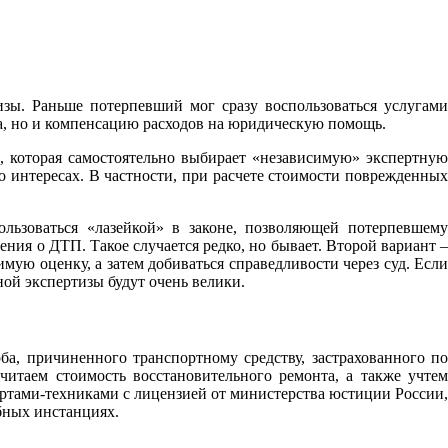
зы. Раньше потерпевший мог сразу воспользоваться услугами
а, но и компенсацию расходов на юридическую помощь.
и, которая самостоятельно выбирает «независимую» экспертную
о интересах. В частности, при расчете стоимости поврежденных
ьзоваться «лазейкой» в законе, позволяющей потерпевшему
ния о ДТП. Такое случается редко, но бывает. Второй вариант –
имую оценку, а затем добиваться справедливости через суд. Если
ой экспертизы будут очень велики.
, причиненного транспортному средству, застрахованного по
таем стоимость восстановительного ремонта, а также учтем
ртами-техниками с лицензией от министерства юстиции России,
бных инстанциях.