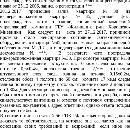
подтверждается свидетельством о государственной регистрации
права от 25.12.2006, запись о регистрации ***.
20.12.2017 произошел залив квартиры №38 из
вышерасположенной квартиры №45, данный факт
подтверждается актом о заливе, составленный комиссией
управляющей компании ГБУ «Жилищник р-на Хорошево-
Мневники». Как следует из акта от 27.12.2017, причиной
протечки стало неисправное состояние сантехнического
оборудования в квартире №45, принадлежащая на праве долевой
собственности М. Д.И., что подтверждается единым жилищным
документом №***. В результате чего пострадала
нижерасположенная квартира №38. При осмотре квартиры №38
выявлены повреждения: в кухне, пл. 10 кв.м следы залива на
потолке 0,6х0,4м, волосистая трещина 2,70м, отслоение
штукатурного слоя, следы залива на потолке 0,15х0,2м,
отслоение обоев 4 полотна по 60 см; комната 17 кв.м следы
залива по всему периметру потолка, отслоение обоев 2 полотна
по 1,30м. Для урегулирования спора в досудебном порядке истец
обратился к ответчику с претензией о возмещении ущерба, о чем
свидетельствует квитанция и отметка о почтовом отправлении
указанных документов в адрес ответчика, однако ответа истцом
получено не было.
В соответствии со статьей 56 ГПК РФ, каждая сторона должна
доказать те обстоятельства, на которые она ссылается как на
основание своих требований и возражений, если иное не