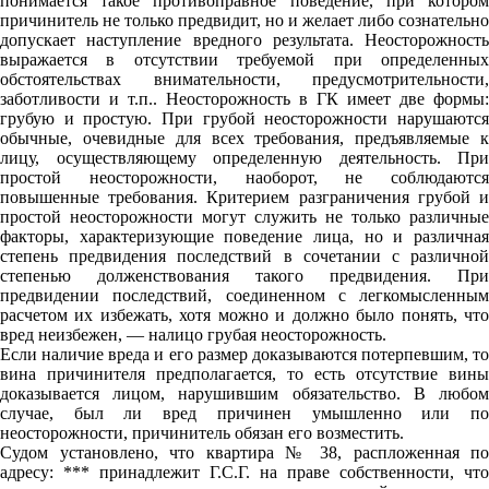
понимается такое противоправное поведение, при котором
причинитель не только предвидит, но и желает либо сознательно
допускает наступление вредного результата. Неосторожность
выражается в отсутствии требуемой при определенных
обстоятельствах внимательности, предусмотрительности,
заботливости и т.п.. Неосторожность в ГК имеет две формы:
грубую и простую. При грубой неосторожности нарушаются
обычные, очевидные для всех требования, предъявляемые к
лицу, осуществляющему определенную деятельность. При
простой неосторожности, наоборот, не соблюдаются
повышенные требования. Критерием разграничения грубой и
простой неосторожности могут служить не только различные
факторы, характеризующие поведение лица, но и различная
степень предвидения последствий в сочетании с различной
степенью долженствования такого предвидения. При
предвидении последствий, соединенном с легкомысленным
расчетом их избежать, хотя можно и должно было понять, что
вред неизбежен, — налицо грубая неосторожность.
Если наличие вреда и его размер доказываются потерпевшим, то
вина причинителя предполагается, то есть отсутствие вины
доказывается лицом, нарушившим обязательство. В любом
случае, был ли вред причинен умышленно или по
неосторожности, причинитель обязан его возместить.
Судом установлено, что квартира № 38, распложенная по
адресу: *** принадлежит Г.С.Г. на праве собственности, что