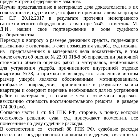
предусмотрено федеральным законом.
Изучив представленные в материалах дела доказательства в их
совокупности, суд считает, что факт и причины залива квартиры
Г. С.Г. 20.12.2017 в результате протечки неисправного
сантехнического оборудования в квартире №45 – ответчика М.
Д.И., нашли свое подтверждение в ходе судебного
разбирательства.
Переходя к вопросу о размере денежных средств, подлежащих
взысканию с ответчика в счет возмещения ущерба, суд исходит
из представленных в материалах дела доказательств, в том
числе отчета об оценке № 22.01.018-8 об определении рыночной
стоимости объекта оценки: работ и материалов, необходимых
для устранения ущерба, причиненного внутренней отделке
квартиры №38, и приходит к выводу, что заявленный истцом
размер ущерба является обоснованным, мотивированным,
отображает повреждения, причинённые в результате залива
квартиры и содержит перечень необходимых для их устранения
работ и материалов, в связи с чем с ответчика подлежит
взысканию стоимость восстановительного ремонта в размере
174 000 руб.
Согласно части 1 ст. 98 ГПК РФ, стороне, в пользу которой
состоялось решение суда, суд присуждает возместить все
понесенные по делу судебные расходы.
В соответствии со статьей 88 ГПК РФ, судебные расходы
состоят из государственной пошлины и издержек, связанных с