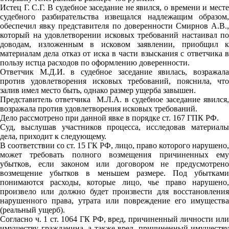
Истец Г. С.Г. В судебное заседание не явился, о времени и месте
судебного разбирательства извещался надлежащим образом,
обеспечил явку представителя по доверенности Смирнов А.В.,
который на удовлетворении исковых требований настаивал по
доводам, изложенным в исковом заявлении, приобщил к
материалам дела отказ от иска в части взыскания с ответчика в
пользу истца расходов по оформлению доверенности.
Ответчик М.Д.И. в судебное заседание явилась, возражала
против удовлетворения исковых требований, пояснила, что
залив имел место быть, однако размер ущерба завышен.
Представитель ответчика М.Л.А. в судебное заседание явился,
возражала против удовлетворения исковых требований.
Дело рассмотрено при данной явке в порядке ст. 167 ГПК РФ.
Суд, выслушав участников процесса, исследовав материалы
дела, приходит к следующему.
В соответствии со ст. 15 ГК РФ, лицо, право которого нарушено,
может требовать полного возмещения причиненных ему
убытков, если законом или договором не предусмотрено
возмещение убытков в меньшем размере. Под убытками
понимаются расходы, которые лицо, чье право нарушено,
произвело или должно будет произвести для восстановления
нарушенного права, утрата или повреждение его имущества
(реальный ущерб).
Согласно ч. 1 ст. 1064 ГК РФ, вред, причиненный личности или
имуществу гражданина, а также вред, причиненный имуществу