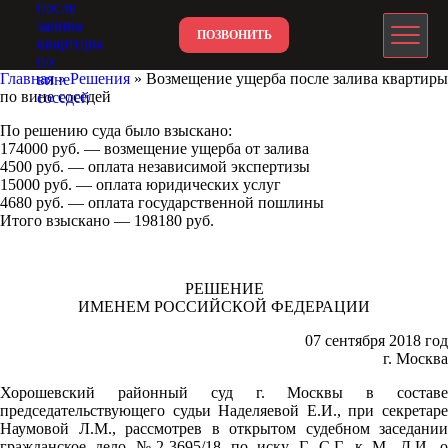
ПОЗВОНИТЬ
Главная
»
Решения
»
Возмещение ущерба после залива квартиры
по вине соседей
NEO-WEGA.COM
По решению суда было взыскано:
174000 руб. — возмещение ущерба от залива
4500 руб. — оплата независимой экспертизы
15000 руб. — оплата юридических услуг
4680 руб. — оплата государственной пошлины
Итого взыскано — 198180 руб.
РЕШЕНИЕ
ИМЕНЕМ РОССИЙСКОЙ ФЕДЕРАЦИИ
07 сентября 2018 год
г. Москва
Хорошевский районный суд г. Москвы в составе
председательствующего судьи Наделяевой Е.И., при секретаре
Наумовой Л.М., рассмотрев в открытом судебном заседании
гражданское дело №2-3695/18 по иску Г. С.Г. к М. Д.И. о