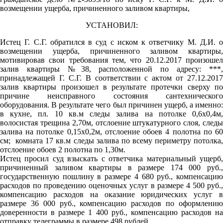
возмещении ущерба, причиненного заливом квартиры,
УСТАНОВИЛ:
Истец Г. С.Г. обратился в суд с иском к ответчику М. Д.И. о
возмещении ущерба, причиненного заливом квартиры,
мотивировав свои требования тем, что 20.12.2017 произошел
залив квартиры №38, расположенной по адресу: ***,
принадлежащей Г. С.Г. В соответствии с актом от 27.12.2017
залив квартиры произошел в результате протечки сверху по
причине неисправного состояния сантехнического
оборудования. В результате чего был причинен ущерб, а именно:
в кухне, пл. 10 кв.м следы залива на потолке 0,6х0,4м,
волосистая трещина 2,70м, отслоение штукатурного слоя, следы
залива на потолке 0,15х0,2м, отслоение обоев 4 полотна по 60
см; комната 17 кв.м следы залива по всему периметру потолка,
отслоение обоев 2 полотна по 1,30м.
Истец просил суд взыскать с ответчика материальный ущерб,
причиненный заливом квартиры в размере 174 000 руб.,
государственную пошлину в размере 4 680 руб., компенсацию
расходов по проведению оценочных услуг в размере 4 500 руб.,
компенсацию расходов на оказание юридических услуг в
размере 36 000 руб., компенсацию расходов по оформлению
доверенности в размере 1 400 руб., компенсацию расходов на
отправку телеграммы в размере 498 рублей.