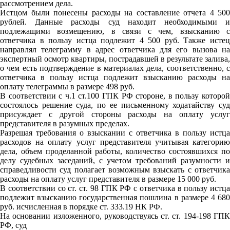
рассмотрением дела.
Истцом были понесены расходы на составление отчета 4 500
рублей. Данные расходы суд находит необходимыми и
подлежащими возмещению, в связи с чем, взысканию с
ответчика в пользу истца подлежит 4 500 руб. Также истец
направлял телеграмму в адрес ответчика для его вызова на
экспертный осмотр квартиры, пострадавшей в результате залива,
о чем есть подтверждение в материалах дела, соответственно, с
ответчика в пользу истца подлежит взысканию расходы на
оплату телеграммы в размере 498 руб.
В соответствии с ч.1 ст.100 ГПК РФ стороне, в пользу которой
состоялось решение суда, по ее письменному ходатайству суд
присуждает с другой стороны расходы на оплату услуг
представителя в разумных пределах.
Разрешая требования о взыскании с ответчика в пользу истца
расходов на оплату услуг представителя учитывая категорию
дела, объем проделанной работы, количество состоявшихся по
делу судебных заседаний, с учетом требований разумности и
справедливости суд полагает возможным взыскать с ответчика
расходы на оплату услуг представителя в размере 15 000 руб.
В соответствии со ст. ст. 98 ГПК РФ с ответчика в пользу истца
подлежит взысканию государственная пошлина в размере 4 680
руб. исчисленная в порядке ст. 333.19 НК РФ.
На основании изложенного, руководствуясь ст. ст. 194-198 ГПК
РФ, суд