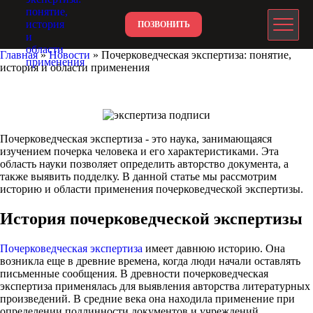
ПОЗВОНИТЬ
Главная
»
Новости
»
Почерковедческая экспертиза: понятие,
история и области применения
NEO-WEGA.COM
Почерковедческая экспертиза - это наука, занимающаяся
изучением почерка человека и его характеристиками. Эта
область науки позволяет определить авторство документа, а
также выявить подделку. В данной статье мы рассмотрим
историю и области применения почерковедческой экспертизы.
История почерковедческой экспертизы
Почерковедческая экспертиза
имеет давнюю историю. Она
возникла еще в древние времена, когда люди начали оставлять
письменные сообщения. В древности почерковедческая
экспертиза применялась для выявления авторства литературных
произведений. В средние века она находила применение при
определении подлинности документов и учреждений.