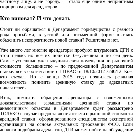
частному лицу, а не городу, — стало еще одним неприятным
сюрпризом для арендаторов.
Кто виноват? И что делать
Стоит ли обращаться в Департамент горимущества с разного
рода просьбами, в устной или письменной форме пытаясь
объяснить некорректность новой ставки? Решительно нет.
Уже много лет многие арендаторы пробуют штурмовать ДГИ с
этой целью, но все их попытки безуспешны и по сей день.
Самые успешные уже выкупили свои помещения по рыночной
стоимости, большинство – по предложенной Департаментом
ставке: все в соответствии с ППВАС от 18/10/2012 7240/12. Кое-
кто съехал. Но с конца 2015 года появилась реальная
возможность понизить арендную ставку до адекватных
показателей.
Итак, помните: обращение арендатора с изложенными
доказательствами завышениями арендной ставки по
аналогичным объектам в Департаменте будет рассмотрено
ТОЛЬКО в случае предоставления отчета о рыночной стоимости
арендной ставки, сформированного специалистом экспертной
организации на основе актуальных требований ФСО. Если
аналоги подобраны адекватно, ДГИ может пойти на обсуждение