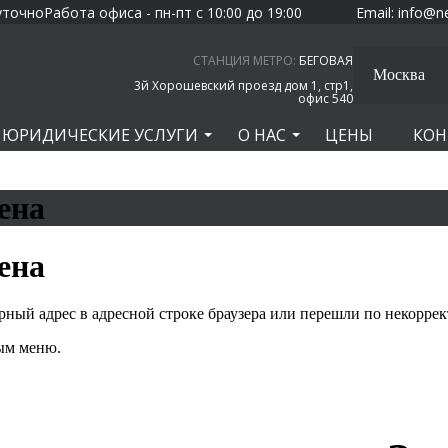
уточно
Работа офиса - пн-пт с 10:00 до 19:00
Email:
info@n
СТАНЦИЯ МЕТРО:
БЕГОВАЯ
Москва
3й Хорошевский проезд дом 1, стр1,
офис 540
ЮРИДИЧЕСКИЕ УСЛУГИ
О НАС
ЦЕНЫ
КОН
ена
ена
ный адрес в адресной строке браузера или перешли по некоррек
ным меню.